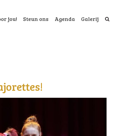
or jou!
Steun ons
Agenda
Galerij
jorettes!