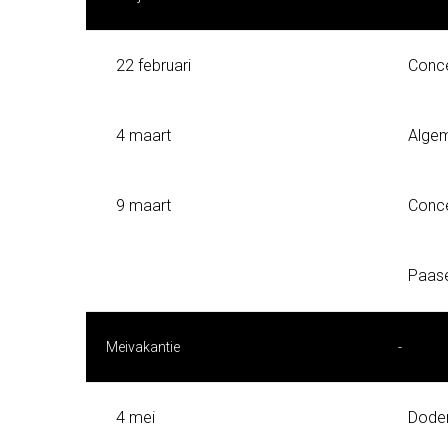
22 februari
Conce
4 maart
Algem
9 maart
Conc
Paase
Meivakantie
-
4 mei
Dode