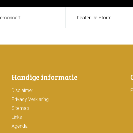
erconcert
Theater De Storm
Handige informatie
Disclaimer
Privacy Verklaring
Sitemap
Links
Agenda