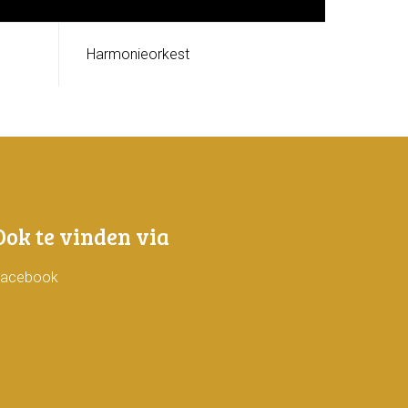
Harmonieorkest
Ook te vinden via
Facebook