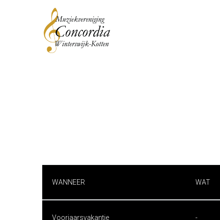
WANNEER
WAT
Voorjaarsvakantie
-