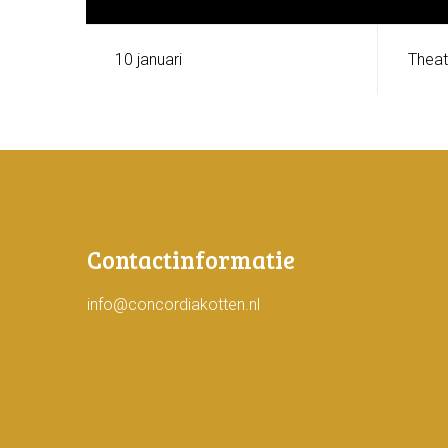
10 januari
Theat
Contactinformatie
info@concordiakotten.nl