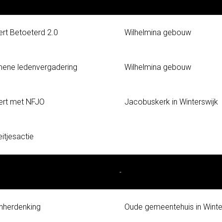
rt Betoeterd 2.0
Wilhelmina gebouw
ene ledenvergadering
Wilhelmina gebouw
ert met NFJO
Jacobuskerk in Winterswijk
itjesactie
-
nherdenking
Oude gemeentehuis in Winte