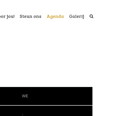
or jou!
Steun ons
Agenda
Galerij
WIE
-