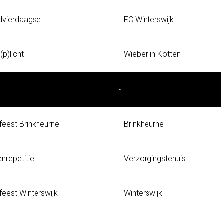
dvierdaagse
FC Winterswijk
(p)licht
Wieber in Kotten
-
feest Brinkheurne
Brinkheurne
nrepetitie
Verzorgingstehuis
feest Winterswijk
Winterswijk