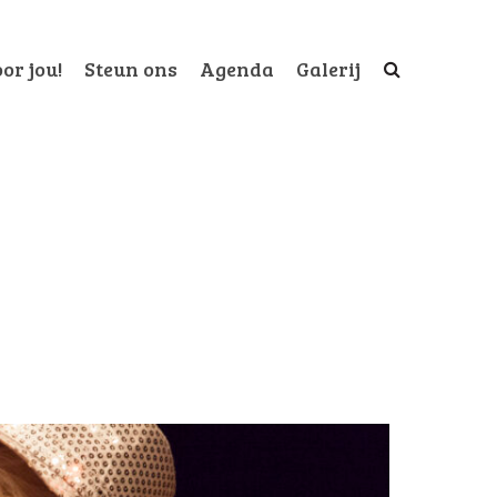
or jou!
Steun ons
Agenda
Galerij